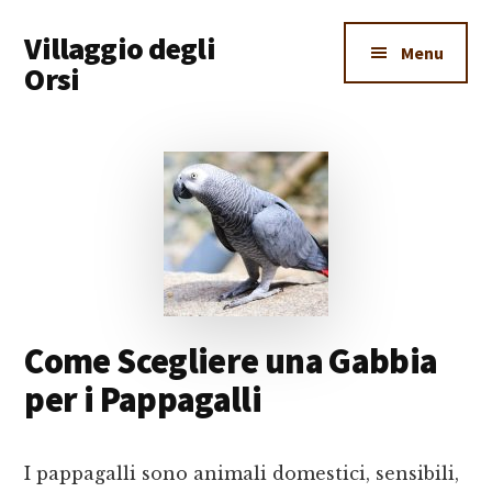
Additional
Skip
Skip
Skip
Villaggio degli
to
to
to
menu
Menu
main
primary
footer
Orsi
content
sidebar
Un
Luogo
Dove
Imparare
Tutto
Come Scegliere una Gabbia
per i Pappagalli
I pappagalli sono animali domestici, sensibili,