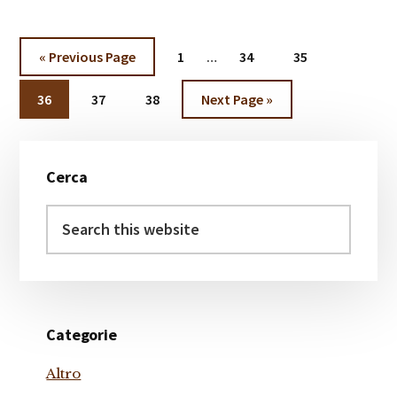
Interim
Go
Page
Page
Page
«
Previous Page
1
…
34
35
pages
to
Page
Page
Page
Go
omitted
36
37
38
Next Page »
to
Primary
Cerca
Sidebar
Search
this
website
Categorie
Altro