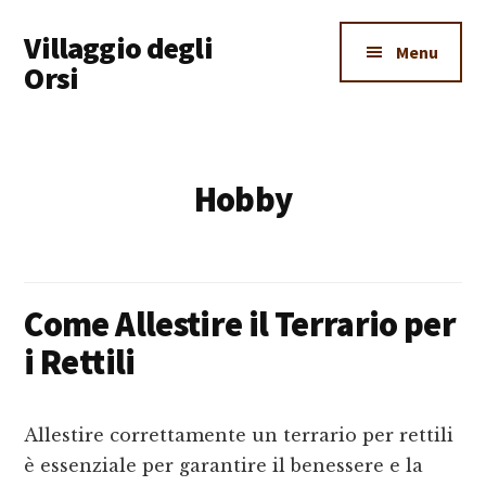
Additional
Skip
Skip
Skip
Villaggio degli
to
to
to
menu
Menu
main
primary
footer
Orsi
content
sidebar
Un
Luogo
Dove
Hobby
Imparare
Tutto
Come Allestire il Terrario per
i Rettili
Allestire correttamente un terrario per rettili
è essenziale per garantire il benessere e la