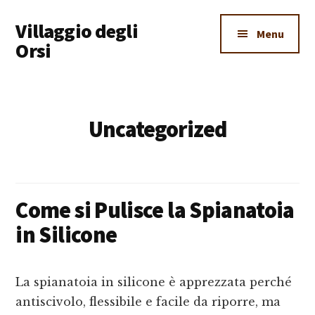
Additional
Skip
Skip
Skip
Villaggio degli
to
to
to
menu
Menu
main
primary
footer
Orsi
content
sidebar
Un
Luogo
Dove
Uncategorized
Imparare
Tutto
Come si Pulisce la Spianatoia
in Silicone​
La spianatoia in silicone è apprezzata perché
antiscivolo, flessibile e facile da riporre, ma