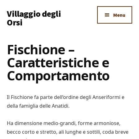
Additional
Skip
Skip
Skip
Villaggio degli
to
to
to
menu
Menu
main
primary
footer
Orsi
content
sidebar
Un
Luogo
Fischione –
Dove
Caratteristiche e
Imparare
Tutto
Comportamento
Il Fischione fa parte dell’ordine degli Anseriformi e
della famiglia delle Anatidi.
Ha dimensione medio-grandi, forme armoniose,
becco corto e stretto, ali lunghe e sottili, coda breve