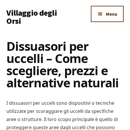
Additional
Skip
Skip
Skip
Villaggio degli
to
to
to
menu
Menu
main
primary
footer
Orsi
content
sidebar
Un
Luogo
Dissuasori per
Dove
uccelli – Come
Imparare
Tutto
scegliere, prezzi e
alternative naturali
I dissuasori per uccelli sono dispositivi o tecniche
utilizzate per scoraggiare gli uccelli da specifiche
aree o strutture. Il loro scopo principale è quello di
proteggere queste aree dagli uccelli che possono