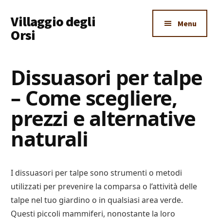
Additional
Skip
Skip
Skip
Villaggio degli
to
to
to
menu
Menu
main
primary
footer
Orsi
content
sidebar
Un
Luogo
Dissuasori per talpe
Dove
– Come scegliere,
Imparare
Tutto
prezzi e alternative
naturali
I dissuasori per talpe sono strumenti o metodi
utilizzati per prevenire la comparsa o l’attività delle
talpe nel tuo giardino o in qualsiasi area verde.
Questi piccoli mammiferi, nonostante la loro