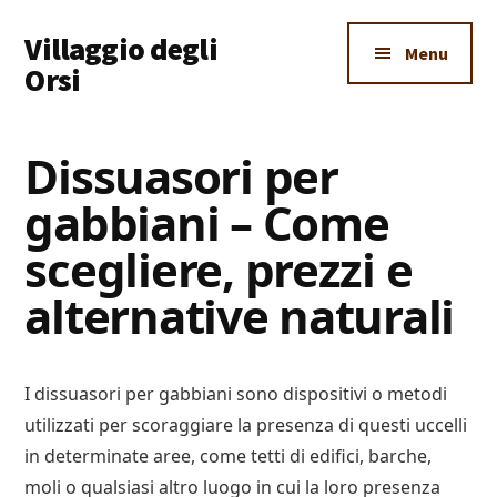
Additional
Skip
Skip
Skip
Villaggio degli
to
to
to
menu
Menu
main
primary
footer
Orsi
content
sidebar
Un
Luogo
Dissuasori per
Dove
gabbiani – Come
Imparare
Tutto
scegliere, prezzi e
alternative naturali
I dissuasori per gabbiani sono dispositivi o metodi
utilizzati per scoraggiare la presenza di questi uccelli
in determinate aree, come tetti di edifici, barche,
moli o qualsiasi altro luogo in cui la loro presenza