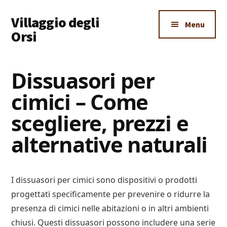
Additional
Skip
Skip
Skip
Villaggio degli
to
to
to
menu
Menu
main
primary
footer
Orsi
content
sidebar
Un
Luogo
Dissuasori per
Dove
cimici – Come
Imparare
Tutto
scegliere, prezzi e
alternative naturali
I dissuasori per cimici sono dispositivi o prodotti
progettati specificamente per prevenire o ridurre la
presenza di cimici nelle abitazioni o in altri ambienti
chiusi. Questi dissuasori possono includere una serie