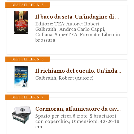
BESTSELLER N. 5
Il baco da seta. Un'indagine di Cormoran Strike
Editore: TEA; Autore: Robert
Galbraith , Andrea Carlo Cappi;
Collana: SuperTEA; Formato: Libro in
brossura
BESTSELLER N. 6
Il richiamo del cuculo. Un’indagine di Cormoran Strike
Galbraith, Robert (Autore)
BESTSELLER N. 7
Cormoran, affumicatore da tavolo a 2 livelli e 2 vasetti per combustione
Spazio per circa 6 trote; 2 bruciatori
con coperchio.; Dimensioni: 42×26×13
cm