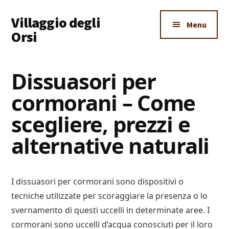
Additional
Skip
Skip
Skip
Villaggio degli
to
to
to
menu
Menu
main
primary
footer
Orsi
content
sidebar
Un
Luogo
Dissuasori per
Dove
cormorani – Come
Imparare
Tutto
scegliere, prezzi e
alternative naturali
I dissuasori per cormorani sono dispositivi o
tecniche utilizzate per scoraggiare la presenza o lo
svernamento di questi uccelli in determinate aree. I
cormorani sono uccelli d’acqua conosciuti per il loro