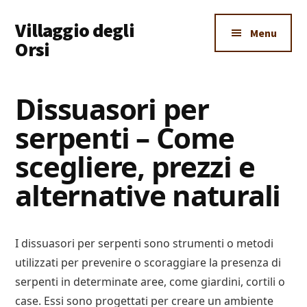
Additional
Skip
Skip
Skip
Villaggio degli
to
to
to
menu
Menu
main
primary
footer
Orsi
content
sidebar
Un
Luogo
Dissuasori per
Dove
serpenti – Come
Imparare
Tutto
scegliere, prezzi e
alternative naturali
I dissuasori per serpenti sono strumenti o metodi
utilizzati per prevenire o scoraggiare la presenza di
serpenti in determinate aree, come giardini, cortili o
case. Essi sono progettati per creare un ambiente