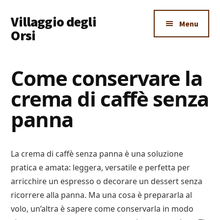
Additional
Skip
Skip
Skip
Villaggio degli
to
to
to
menu
Menu
main
primary
footer
Orsi
content
sidebar
Un
Luogo
Come conservare la
Dove
crema di caffè senza
Imparare
Tutto
panna
La crema di caffè senza panna è una soluzione
pratica e amata: leggera, versatile e perfetta per
arricchire un espresso o decorare un dessert senza
ricorrere alla panna. Ma una cosa è prepararla al
volo, un’altra è sapere come conservarla in modo