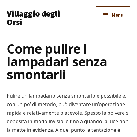
Additional
Skip
Skip
Skip
Villaggio degli
to
to
to
menu
Menu
main
primary
footer
Orsi
content
sidebar
Un
Luogo
Come pulire i
Dove
lampadari senza
Imparare
Tutto
smontarli
Pulire un lampadario senza smontarlo è possibile e,
con un po’ di metodo, può diventare un’operazione
rapida e relativamente piacevole. Spesso la polvere si
deposita in modo invisibile fino a quando la luce non
la mette in evidenza. A quel punto la tentazione è