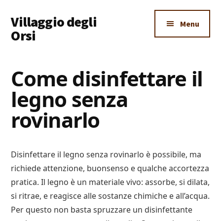
Additional
Skip
Skip
Skip
Villaggio degli
to
to
to
menu
Menu
main
primary
footer
Orsi
content
sidebar
Un
Luogo
Come disinfettare il
Dove
legno senza
Imparare
Tutto
rovinarlo
Disinfettare il legno senza rovinarlo è possibile, ma
richiede attenzione, buonsenso e qualche accortezza
pratica. Il legno è un materiale vivo: assorbe, si dilata,
si ritrae, e reagisce alle sostanze chimiche e all’acqua.
Per questo non basta spruzzare un disinfettante