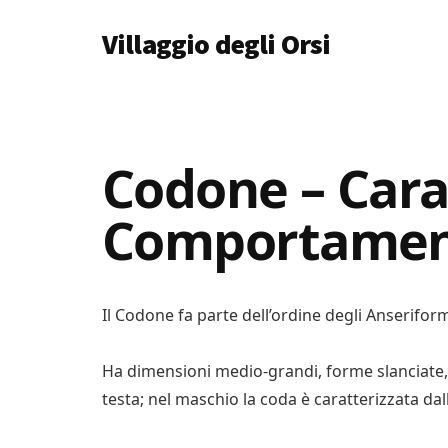
Additional
Skip
Skip
Skip
Villaggio degli Orsi
to
to
to
menu
main
primary
footer
Un
content
sidebar
Luogo
Dove
Imparare
Codone – Cara
Tutto
Comportame
Il Codone fa parte dell’ordine degli Anseriformi
Ha dimensioni medio-grandi, forme slanciate, 
testa; nel maschio la coda è caratterizzata dal