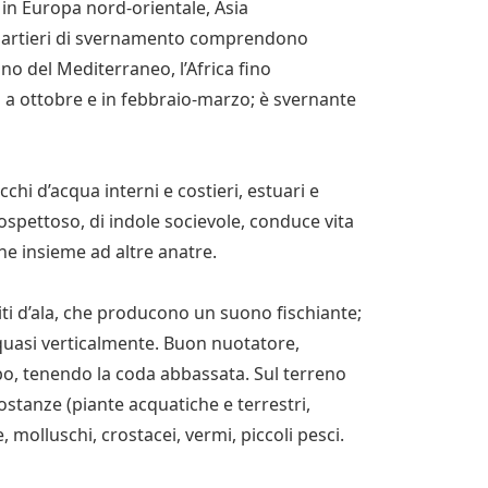
 in Europa nord-orientale, Asia
quartieri di svernamento comprendono
ino del Mediterraneo, l’Africa fino
to a ottobre e in febbraio-marzo; è svernante
hi d’acqua interni e costieri, estuari e
spettoso, di indole socievole, conduce vita
e insieme ad altre anatre.
iti d’ala, che producono un suono fischiante;
a quasi verticalmente. Buon nuotatore,
ibo, tenendo la coda abbassata. Sul terreno
ostanze (piante acquatiche e terrestri,
, molluschi, crostacei, vermi, piccoli pesci.