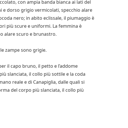
ioccolato, con ampia banda bianca ai lati del
i e dorso grigio vermicolati, specchio alare
oda nero; in abito eclissale, il piumaggio è
iori più scure e uniformi. La femmina è
o alare scuro e brunastro.
e le zampe sono grigie.
 per il capo bruno, il petto e l’addome
ù slanciata, il collo più sottile e la coda
ano reale e di Canapiglia, dalle quali si
orma del corpo più slanciata, il collo più