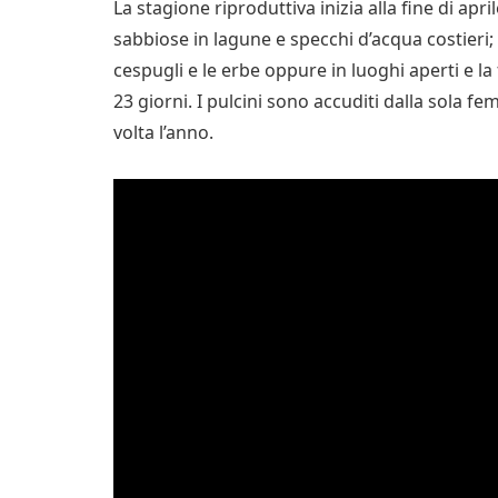
La stagione riproduttiva inizia alla fine di april
sabbiose in lagune e specchi d’acqua costieri; i
cespugli e le erbe oppure in luoghi aperti e 
23 giorni. I pulcini sono accuditi dalla sola 
volta l’anno.