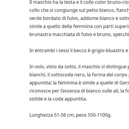
Il maschio ha la testa e il collo color bruno-c
collo che si congiunge sul petto bianco, fianch
verde bordato di fulvo, addome bianco e sottoc
simile a quello della femmina con parti super
brunastra macchiata di fulvo e bruno, specchi
In entrambi i sessi il becco è grigio-bluastro 
In volo, visto da sotto, il maschio si distingue
bianchi, il sottocoda nero, la forma del corpo pi
appuntita; la femmina è simile a quelle di Germ
riconosce per l’assenza di bianco sulle ali, la f
sottile e la coda appuntita.
Lunghezza 51-56 cm, peso 550-1100g.