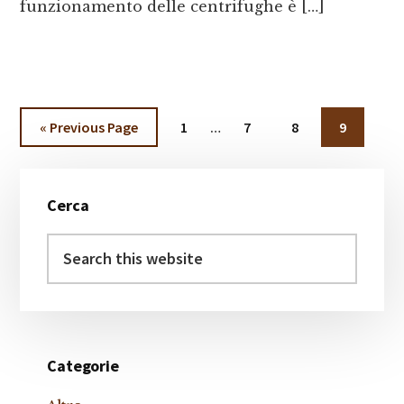
funzionamento delle centrifughe è […]
Interim
Go
Page
Page
Page
Page
«
Previous Page
1
…
7
8
9
pages
to
omitted
Primary
Cerca
Sidebar
Search
this
website
Categorie