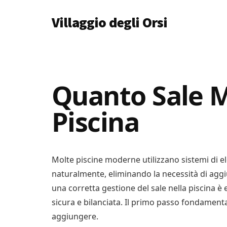
Additional
Skip
Skip
Skip
Villaggio degli Orsi
to
to
to
menu
main
primary
footer
Un
content
sidebar
Luogo
Dove
Imparare
Quanto Sale M
Tutto
Piscina
Molte piscine moderne utilizzano sistemi di ele
naturalmente, eliminando la necessità di aggi
una corretta gestione del sale nella piscina è
sicura e bilanciata. Il primo passo fondamen
aggiungere.