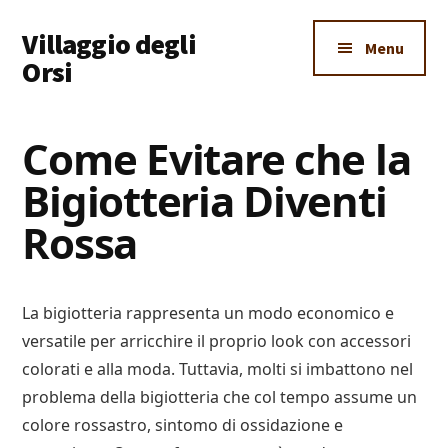
Additional
Skip
Skip
Skip
Villaggio degli
to
to
to
menu
Menu
main
primary
footer
Orsi
content
sidebar
Un
Luogo
Come Evitare che la
Dove
Bigiotteria Diventi
Imparare
Tutto
Rossa
La bigiotteria rappresenta un modo economico e
versatile per arricchire il proprio look con accessori
colorati e alla moda. Tuttavia, molti si imbattono nel
problema della bigiotteria che col tempo assume un
colore rossastro, sintomo di ossidazione e