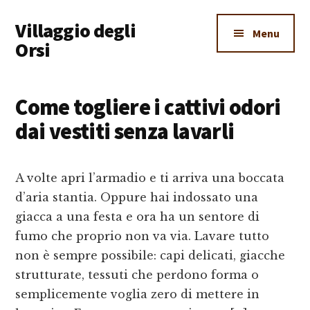
Additional
Skip
Skip
Skip
Villaggio degli
to
to
to
menu
Menu
main
primary
footer
Orsi
content
sidebar
Un
Luogo
Come togliere i cattivi odori
Dove
dai vestiti senza lavarli
Imparare
Tutto
A volte apri l’armadio e ti arriva una boccata
d’aria stantia. Oppure hai indossato una
giacca a una festa e ora ha un sentore di
fumo che proprio non va via. Lavare tutto
non è sempre possibile: capi delicati, giacche
strutturate, tessuti che perdono forma o
semplicemente voglia zero di mettere in