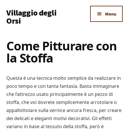
Additional
Skip
Skip
Skip
Villaggio degli
to
to
to
menu
Menu
main
primary
footer
Orsi
content
sidebar
Un
Luogo
Come Pitturare con
Dove
la Stoffa
Imparare
Tutto
Questa è una tecnica molto semplice da realizzare in
poco tempo e con tanta fantasia. Basta immaginare
che l’attrezzo usato principalmente è un pezzo di
stoffa, che voi dovrete semplicemente arrotolare o
appallottolare sulla vernice ancora fresca, per creare
dei delicati e eleganti motivi decorativi. Gli effetti
variano in base al tessuto della stoffa, però è