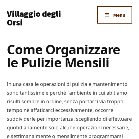
Additional
Skip
Skip
Skip
Villaggio degli
to
to
to
menu
Menu
main
primary
footer
Orsi
content
sidebar
Un
Luogo
Come Organizzare
Dove
le Pulizie Mensili
Imparare
Tutto
In una casa le operazioni di pulizia e mantenimento
sono tantissime e perchè l’ambiente in cui abitiamo
risulti sempre in ordine, senza portarci via troppo
tempo nè affaticarci eccessivamente, occorre
suddividerle per importanza, scegliendo di effettuare
quotidianamente solo alcune operazioni necessarie,
e settimanalmente o mensilmente programmarsi