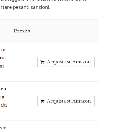
ortare pesanti sanzioni.
Prezzo
are
tras
Acquista su Amazon
ni
ten
ta
Acquista su Amazon
dabi
ver