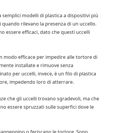
emplici modelli di plastica a dispositivi più
 quando rilevano la presenza di un uccello.
o essere efficaci, dato che questi uccelli
 un modo efficace per impedire alle tortore di
lmente installate e rimuove senza
nato per uccelli, invece, è un filo di plastica
tore, impedendo loro di atterrare.
ze che gli uccelli trovano sgradevoli, ma che
no essere spruzzati sulle superfici dove le
danneggino o feriscano le tortore. Sono