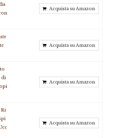
dis
Acquista su Amazon
lcon
str
te
Acquista su Amazon
to
 di
Acquista su Amazon
opi
 Ri
Spi
Acquista su Amazon
 Ucc