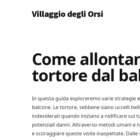
Additional
Skip
Skip
Skip
Villaggio degli Orsi
to
to
to
menu
main
primary
footer
Un
content
sidebar
Luogo
Dove
Imparare
Come allontan
Tutto
tortore dal b
In questa guida esploreremo varie strategie ef
balcone. Le tortore, sebbene siano uccelli bell
indesiderati quando iniziano a nidificare sul
potenziali danni. Attraverso metodi umani e
e scoraggiare queste visite inaspettate. Dalle 