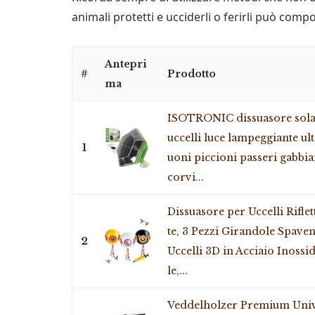
animali protetti e ucciderli o ferirli può comp
Antepri
#
Prodotto
ma
ISOTRONIC dissuasore sol
uccelli luce lampeggiante ul
1
uoni piccioni passeri gabbia
corvi...
Dissuasore per Uccelli Riflet
te, 3 Pezzi Girandole Spaven
2
Uccelli 3D in Acciaio Inossi
le,...
Veddelholzer Premium Uni