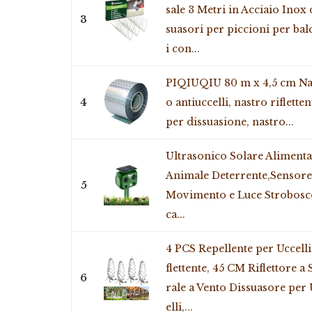
sale 3 Metri in Acciaio Inox 
3
suasori per piccioni per ba
i con...
PIQIUQIU 80 m x 4,5 cm Na
4
o antiuccelli, nastro rifletten
per dissuasione, nastro...
Ultrasonico Solare Alimenta
Animale Deterrente,Sensore
5
Movimento e Luce Strobosc
ca...
4 PCS Repellente per Uccelli
flettente, 45 CM Riflettore a 
6
rale a Vento Dissuasore per
elli,...