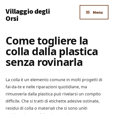
Additional
Skip
Skip
Skip
Villaggio degli
to
to
to
menu
Menu
main
primary
footer
Orsi
content
sidebar
Un
Luogo
Come togliere la
Dove
colla dalla plastica
Imparare
Tutto
senza rovinarla
La colla è un elemento comune in molti progetti di
fai-da-te e nelle riparazioni quotidiane, ma
rimuoverla dalla plastica può rivelarsi un compito
difficile. Che si tratti di etichette adesive ostinate,
residui di colla o materiali che si sono uniti