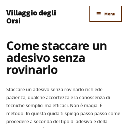
Additional
Skip
Skip
Skip
Villaggio degli
to
to
to
menu
Menu
main
primary
footer
Orsi
content
sidebar
Un
Luogo
Come staccare un
Dove
adesivo senza
Imparare
Tutto
rovinarlo
Staccare un adesivo senza rovinarlo richiede
pazienza, qualche accortezza e la conoscenza di
tecniche semplici ma efficaci. Non è magia. È
metodo. In questa guida ti spiego passo passo come
procedere a seconda del tipo di adesivo e della