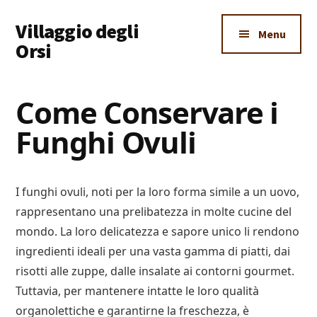
Additional
Skip
Skip
Skip
Villaggio degli
to
to
to
menu
Menu
main
primary
footer
Orsi
content
sidebar
Un
Luogo
Come Conservare i
Dove
Funghi Ovuli
Imparare
Tutto
I funghi ovuli, noti per la loro forma simile a un uovo,
rappresentano una prelibatezza in molte cucine del
mondo. La loro delicatezza e sapore unico li rendono
ingredienti ideali per una vasta gamma di piatti, dai
risotti alle zuppe, dalle insalate ai contorni gourmet.
Tuttavia, per mantenere intatte le loro qualità
organolettiche e garantirne la freschezza, è