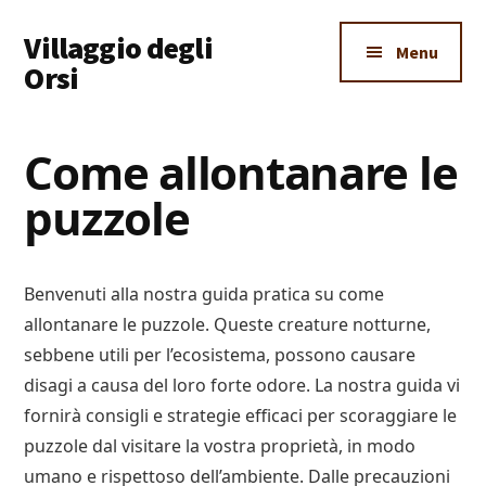
Additional
Skip
Skip
Skip
Villaggio degli
to
to
to
menu
Menu
main
primary
footer
Orsi
content
sidebar
Un
Luogo
Come allontanare le
Dove
puzzole
Imparare
Tutto
Benvenuti alla nostra guida pratica su come
allontanare le puzzole. Queste creature notturne,
sebbene utili per l’ecosistema, possono causare
disagi a causa del loro forte odore. La nostra guida vi
fornirà consigli e strategie efficaci per scoraggiare le
puzzole dal visitare la vostra proprietà, in modo
umano e rispettoso dell’ambiente. Dalle precauzioni