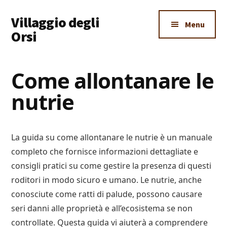
Additional
Skip
Skip
Skip
Villaggio degli
to
to
to
menu
Menu
main
primary
footer
Orsi
content
sidebar
Un
Luogo
Come allontanare le
Dove
nutrie
Imparare
Tutto
La guida su come allontanare le nutrie è un manuale
completo che fornisce informazioni dettagliate e
consigli pratici su come gestire la presenza di questi
roditori in modo sicuro e umano. Le nutrie, anche
conosciute come ratti di palude, possono causare
seri danni alle proprietà e all’ecosistema se non
controllate. Questa guida vi aiuterà a comprendere