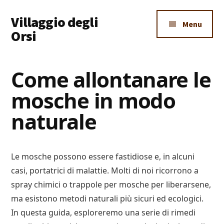
Additional
Skip
Skip
Skip
Villaggio degli
to
to
to
menu
Menu
main
primary
footer
Orsi
content
sidebar
Un
Luogo
Come allontanare le
Dove
mosche in modo
Imparare
Tutto
naturale
Le mosche possono essere fastidiose e, in alcuni
casi, portatrici di malattie. Molti di noi ricorrono a
spray chimici o trappole per mosche per liberarsene,
ma esistono metodi naturali più sicuri ed ecologici.
In questa guida, esploreremo una serie di rimedi