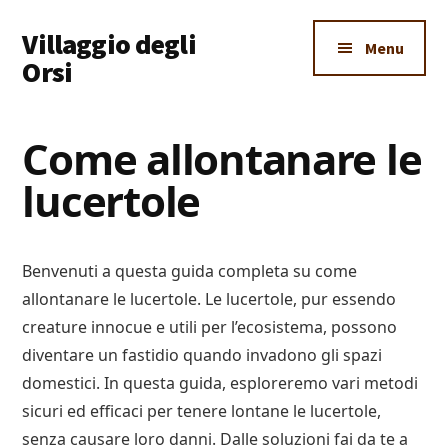
Additional
Skip
Skip
Skip
Villaggio degli
to
to
to
menu
Menu
main
primary
footer
Orsi
content
sidebar
Un
Luogo
Come allontanare le
Dove
lucertole
Imparare
Tutto
Benvenuti a questa guida completa su come
allontanare le lucertole. Le lucertole, pur essendo
creature innocue e utili per l’ecosistema, possono
diventare un fastidio quando invadono gli spazi
domestici. In questa guida, esploreremo vari metodi
sicuri ed efficaci per tenere lontane le lucertole,
senza causare loro danni. Dalle soluzioni fai da te a