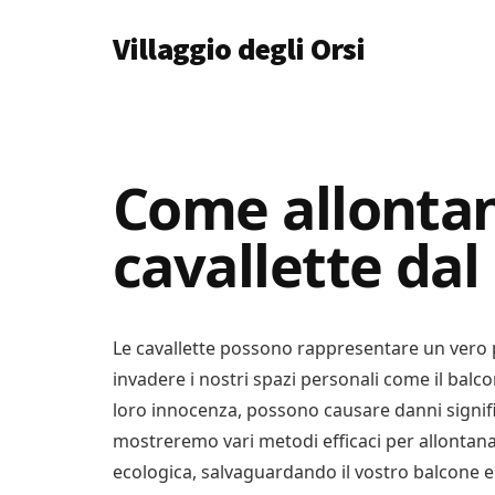
Additional
Skip
Skip
Skip
Villaggio degli Orsi
to
to
to
menu
main
primary
footer
Un
content
sidebar
Luogo
Dove
Imparare
Come allontan
Tutto
cavallette dal
Le cavallette possono rappresentare un vero 
invadere i nostri spazi personali come il balc
loro innocenza, possono causare danni significat
mostreremo vari metodi efficaci per allontanar
ecologica, salvaguardando il vostro balcone e 