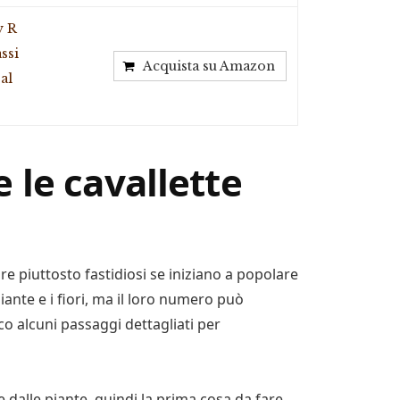
y R
ssi
Acquista su Amazon
al
 le cavallette
re piuttosto fastidiosi se iniziano a popolare
iante e i fiori, ma il loro numero può
o alcuni passaggi dettagliati per
e dalle piante, quindi la prima cosa da fare