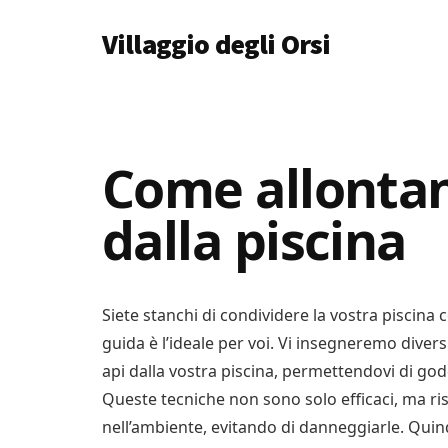
Additional
Skip
Skip
Skip
Villaggio degli Orsi
to
to
to
menu
main
primary
footer
Un
content
sidebar
Luogo
Dove
Imparare
Come allontan
Tutto
dalla piscina
Siete stanchi di condividere la vostra piscina
guida è l’ideale per voi. Vi insegneremo diversi
api dalla vostra piscina, permettendovi di goder
Queste tecniche non sono solo efficaci, ma ri
nell’ambiente, evitando di danneggiarle. Quind