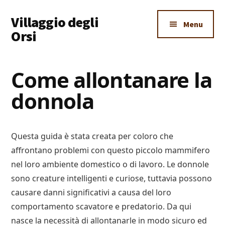
Additional
Skip
Skip
Skip
Villaggio degli
to
to
to
menu
Menu
main
primary
footer
Orsi
content
sidebar
Un
Luogo
Come allontanare la
Dove
donnola
Imparare
Tutto
Questa guida è stata creata per coloro che
affrontano problemi con questo piccolo mammifero
nel loro ambiente domestico o di lavoro. Le donnole
sono creature intelligenti e curiose, tuttavia possono
causare danni significativi a causa del loro
comportamento scavatore e predatorio. Da qui
nasce la necessità di allontanarle in modo sicuro ed