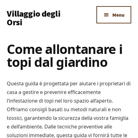
Additional
Skip
Skip
Skip
Villaggio degli
to
to
to
menu
Menu
main
primary
footer
Orsi
content
sidebar
Un
Luogo
Come allontanare i
Dove
topi dal giardino
Imparare
Tutto
Questa guida è progettata per aiutare i proprietari di
casa a gestire e prevenire efficacemente
l’infestazione di topi nel loro spazio all’aperto.
Offriamo consigli basati su metodi naturali e non
tossici, garantendo la sicurezza della vostra famiglia
e dell’ambiente. Dalle tecniche preventive alle
soluzioni immediate, questa guida vi fornirà tutte le