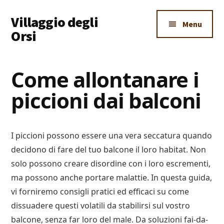
Additional
Skip
Skip
Skip
Villaggio degli
to
to
to
menu
Menu
main
primary
footer
Orsi
content
sidebar
Un
Luogo
Come allontanare i
Dove
piccioni dai balconi
Imparare
Tutto
I piccioni possono essere una vera seccatura quando
decidono di fare del tuo balcone il loro habitat. Non
solo possono creare disordine con i loro escrementi,
ma possono anche portare malattie. In questa guida,
vi forniremo consigli pratici ed efficaci su come
dissuadere questi volatili da stabilirsi sul vostro
balcone, senza far loro del male. Da soluzioni fai-da-