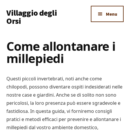
Additional
Skip
Skip
Skip
Villaggio degli
to
to
to
menu
Menu
main
primary
footer
Orsi
content
sidebar
Un
Luogo
Come allontanare i
Dove
millepiedi
Imparare
Tutto
Questi piccoli invertebrati, noti anche come
chilopodi, possono diventare ospiti indesiderati nelle
nostre case e giardini. Anche se di solito non sono
pericolosi, la loro presenza può essere sgradevole e
fastidiosa. In questa guida, vi forniremo consigli
pratici e metodi efficaci per prevenire e allontanare i
millepiedi dal vostro ambiente domestico,