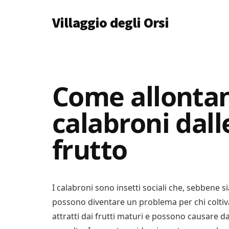
Additional
Skip
Skip
Skip
Villaggio degli Orsi
to
to
to
menu
main
primary
footer
Un
content
sidebar
Luogo
Dove
Imparare
Come allontan
Tutto
calabroni dall
frutto
I calabroni sono insetti sociali che, sebbene sia
possono diventare un problema per chi coltiva 
attratti dai frutti maturi e possono causare d