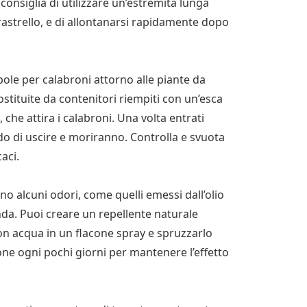
consiglia di utilizzare un’estremità lunga
astrello, e di allontanarsi rapidamente dopo
pole per calabroni attorno alle piante da
tituite da contenitori riempiti con un’esca
che attira i calabroni. Una volta entrati
do di uscire e moriranno. Controlla e svuota
aci.
ono alcuni odori, come quelli emessi dall’olio
nda. Puoi creare un repellente naturale
on acqua in un flacone spray e spruzzarlo
zione ogni pochi giorni per mantenere l’effetto