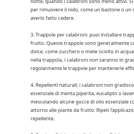
notte, quando i calabroni sono meno attivi. Si 
per rimuovere il nido, come un bastone o un r
averlo fatto cadere.
3. Trappole per calabroni: puoi installare trap
frutto. Queste trappole sono generalmente cos
dolce, come zucchero o miele sciolto in acqua, 
nella trappola, i calabroni non saranno in gra
regolarmente le trappole per mantenerle effic
4. Repellenti naturali: i calabroni non gradisc
essenziale di menta piperita, eucalipto o lava
mescolando alcune gocce di olio essenziale c
attorno alle piante da frutto. Ripeti l’applica
repellente.